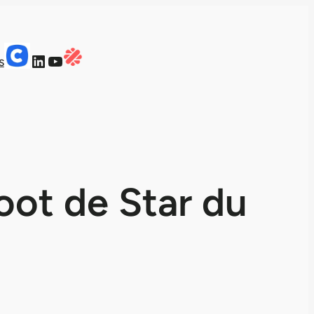
LinkedIn
YouTube
s
oot de Star du