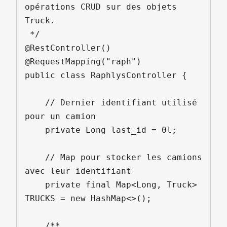
opérations CRUD sur des objets 
Truck.

 */

@RestController()

@RequestMapping("raph")

public class RaphlysController {

    // Dernier identifiant utilisé 
pour un camion

    private Long last_id = 0l;

    // Map pour stocker les camions 
avec leur identifiant

    private final Map<Long, Truck> 
TRUCKS = new HashMap<>();

    /**
