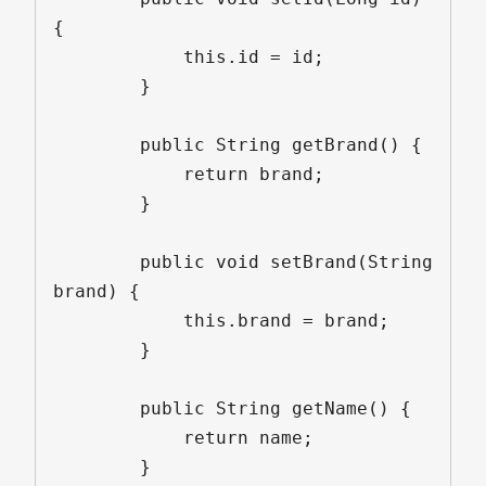
{

            this.id = id;

        }

        public String getBrand() {

            return brand;

        }

        public void setBrand(String 
brand) {

            this.brand = brand;

        }

        public String getName() {

            return name;

        }
