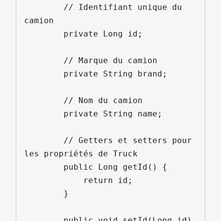
        // Identifiant unique du 
camion

        private Long id;

        // Marque du camion

        private String brand;

        // Nom du camion

        private String name;

        // Getters et setters pour 
les propriétés de Truck

        public Long getId() {

            return id;

        }

        public void setId(Long id) 