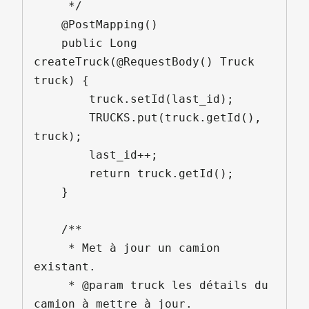
     */

    @PostMapping()

    public Long 
createTruck(@RequestBody() Truck 
truck) {

        truck.setId(last_id);

        TRUCKS.put(truck.getId(), 
truck);

        last_id++;

        return truck.getId();

    }

    /**

     * Met à jour un camion 
existant.

     * @param truck les détails du 
camion à mettre à jour.
