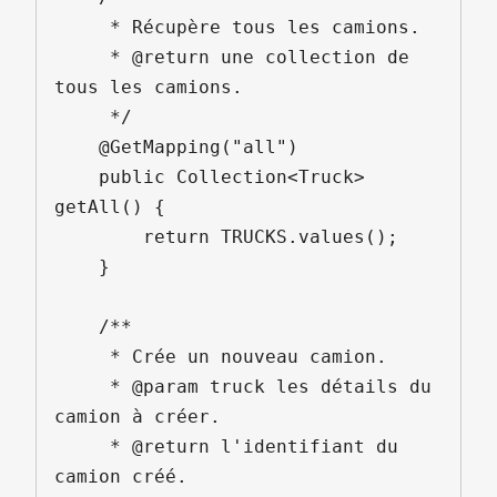
     * Récupère tous les camions.

     * @return une collection de 
tous les camions.

     */

    @GetMapping("all")

    public Collection<Truck> 
getAll() {

        return TRUCKS.values();

    }

    /**

     * Crée un nouveau camion.

     * @param truck les détails du 
camion à créer.

     * @return l'identifiant du 
camion créé.
