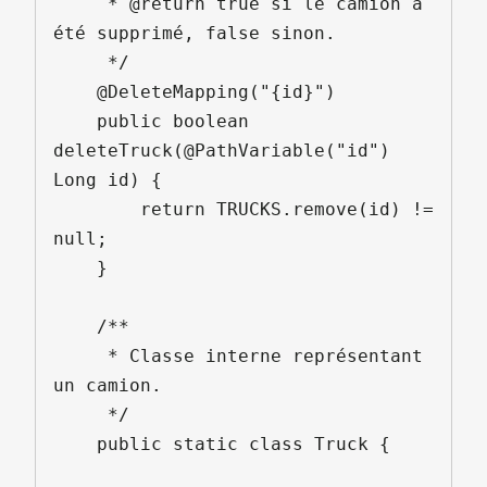
     * @return true si le camion a 
été supprimé, false sinon.

     */

    @DeleteMapping("{id}")

    public boolean 
deleteTruck(@PathVariable("id") 
Long id) {

        return TRUCKS.remove(id) != 
null;

    }

    /**

     * Classe interne représentant 
un camion.

     */

    public static class Truck {
