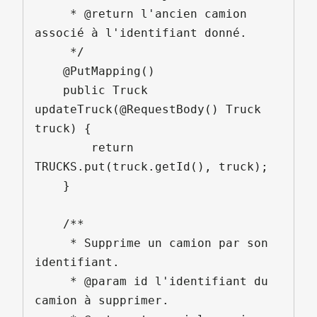
     * @return l'ancien camion 
associé à l'identifiant donné.

     */

    @PutMapping()

    public Truck 
updateTruck(@RequestBody() Truck 
truck) {

        return 
TRUCKS.put(truck.getId(), truck);

    }

    /**

     * Supprime un camion par son 
identifiant.

     * @param id l'identifiant du 
camion à supprimer.
